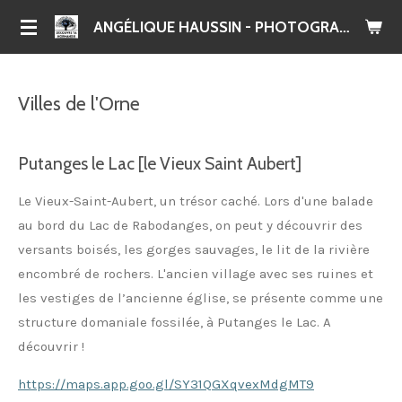
Passer
ANGÉLIQUE HAUSSIN - PHOTOGRAPHE
au
contenu
principal
Villes de l'Orne
Putanges le Lac [le Vieux Saint Aubert]
Le Vieux-Saint-Aubert, un trésor caché.
Lors d'une balade
au bord du Lac de Rabodanges, on peut y découvrir des
versants boisés, les gorges sauvages, le lit de la rivière
encombré de rochers.
L'ancien village avec ses ruines et
les vestiges de l’ancienne église, se présente comme une
structure domaniale fossilée, à Putanges le Lac.
A
découvrir !
https://maps.app.goo.gl/SY31QGXqvexMdgMT9