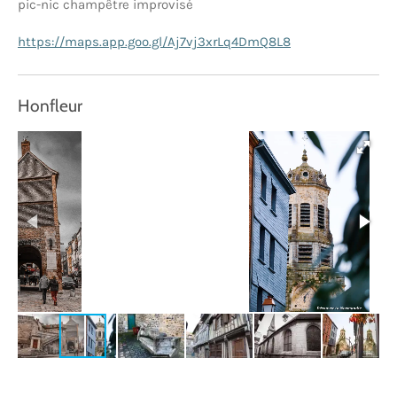
pic-nic champêtre improvisé
https://maps.app.goo.gl/Aj7vj3xrLq4DmQ8L8
Honfleur